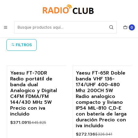
Inicio
Equipo portátil Yaesu IP54
Equipo portátil Yaesu IP54
0
FILTROS
Yaesu FT-70DR
Yaesu FT-65R Doble
Radio portátil de
banda VHF 136-
-17%
-17%
banda dual
174/UHF 400-480
Analogico y Digital
Mhz 200CH 5W
C4FM FDMA/FM
Radio analogico
144/430 MHz 5W
compacto y liviano
Precio con iva
IP54 MIL-810 C,D-E
incluido
con batería de larga
duración Precio con
$371.091
$445.825
iva incluido
$272.136
$326.941