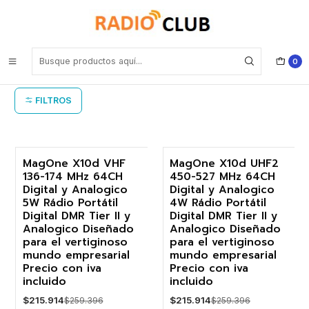
Inicio
Mag One (Analógico Digital DMR)
Mag One (Analógico Digital DMR)
0
FILTROS
MagOne X10d VHF
MagOne X10d UHF2
136-174 MHz 64CH
450-527 MHz 64CH
-17%
-17%
Digital y Analogico
Digital y Analogico
5W Rádio Portátil
4W Rádio Portátil
Digital DMR Tier II y
Digital DMR Tier II y
Analogico Diseñado
Analogico Diseñado
para el vertiginoso
para el vertiginoso
mundo empresarial
mundo empresarial
Precio con iva
Precio con iva
incluido
incluido
$215.914
$215.914
$259.396
$259.396