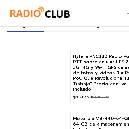
Inicio
Bodycam CUMPLEN Ley 21659 Seguridad Privada del 21 Marzo 
Bodycam CUMPLEN Ley 21659 S
Hytera PNC380 Radio P
PTT sobre celular LTE 2
-19%
3G, 4G y Wi-Fi GPS cám
de fotos y vídeos "La R
PoC Que Revoluciona T
Trabajo" Precio con iva
incluido
$353.423
$436.730
Cantidad
Motorola VB-440-64-Q
64 GB de almacenamien
-18%