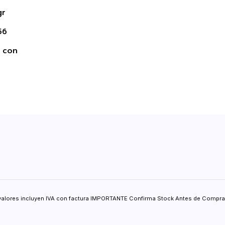
B
gr
o
56
 con
valores incluyen IVA con factura IMPORTANTE Confirma Stock Antes de Comprar.