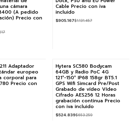
material de
Dock, PSU and EU Power
 una cámara
Cable Precio con iva
Agotado
B400 (A pedido
incluido
ación) Precio con
$905.167
$1.131.457
217
R DETALLES
VER DETALLES
211 Adaptador
Hytera SC580 Bodycam
tándar europeo
64GB y Radio PoC 4G
-20%
a corporal para
121°-150° IP68 158gr BT5.1
780 Precio con
GPS Wifi Simcard Pre/Post
Agotado
Grabado de vídeo Vídeo
Cifrado AES256 12 Horas
grabación continua Precio
con iva incluido
$524.839
$653.259
VER DETALLES