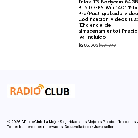
Telox T3 Bodycam 64G
BT5.0 GPS Wifi 140° 156
-32%
Pre/Post grabado víde
Codificación vídeos H.2
(Eficiencia de
almacenamiento) Precio
iva incluido
$205.603
$301.070
Cantidad
2026 "¡RadioClub: La Mejor Seguridad a los Mejores Precios! Todos los 
Todos los derechos reservados.
Desarrollado por Jumpseller
.