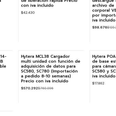
a
de liberación rápida Precio
descargue 
con iva incluido
archivo de
Agotado
corporal V
$42.430
por import
iva incluido
$98.676
$120.
VER DETALLES
VE
14-
Hytera MCL38 Cargador
Hytera POA
SB
multi unidad con función de
de base es
-25%
ble
adquisición de datos para
para cámar
SC580, SC780 (Importación
SC580 y SC
Agotado
a pedido 8-10 semanas)
iva incluido
Precio con iva incluido
$17.862
$570.292
$760.096
VER DETALLES
Cantidad