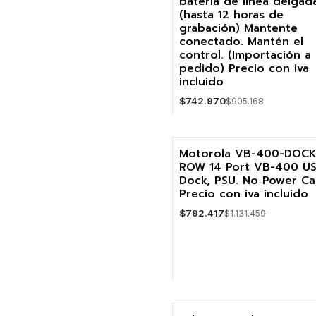
batería de línea delgad
(hasta 12 horas de
Agotado
grabación) Mantente
conectado. Mantén el
control. (Importación a
pedido) Precio con iva
incluido
$742.970
$905.168
VER DETALLES
Motorola VB-400-DOCK
ROW 14 Port VB-400 U
-30%
Dock, PSU. No Power Ca
Precio con iva incluido
Agotado
$792.417
$1.131.459
VER DETALLES