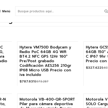
de 2024
Menú
eguridad Privada del 21 Marzo
oC
Hytera VM750D Bodycam y
Hytera GC5
G,
Radio PoC 64GB 4G Wifi
64GB 150° 
-19%
-20%
ara
BT4.2 NFC GPS 12Hr 160°
C IP67 9hr 
adio
Pre/Post grabado
Precio con 
u
Codificación AES256 210gr
$327.422
$40
IP68 Micro USB Precio con
iva incluido
$787.631
$973.287
Cantidad
Cantidad
R-N
Motorola VB-400-QR-SPORT
Motorola 
Agotado
to,
Pilar para cámara deportiva
SOLO Cargu
-18%