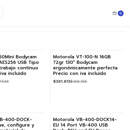
0
 de 2024
50Mini Bodycam
Motorola VT-100-N 16GB
AES256 USB Tipo
72gr 130° Bodycam
-21%
trabajo continuo
ergonómicamente perfecta
iva incluido
Precio con iva incluido
Agotado
$361.815
7.548
$458.356
VER DETALLES
VB-400-DOCK-
Motorola VB-400-DOCK14-
e, configure y
EU 14 Port VB-400 USB
-20%