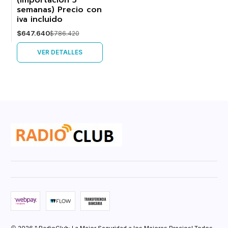
(Importación 5
semanas) Precio con
iva incluido
$647.640
$786.420
VER DETALLES
2026 "¡RadioClub: La Mejor Seguridad a los Mejores Precios! Todos