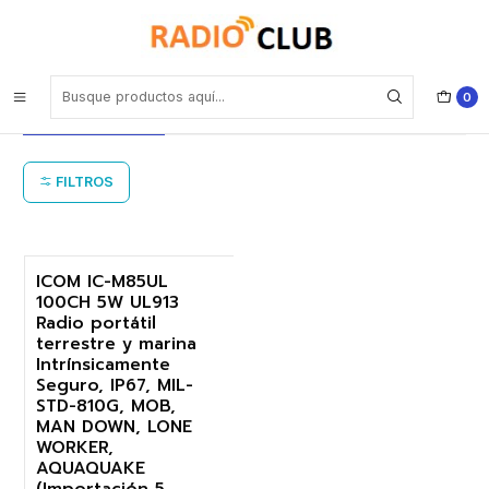
Inicio
Portatil Marino Intrínsecamente Seguro ICOM
Portatil Marino Intrínsecamente
0
Seguro ICOM
FILTROS
ICOM IC-M85UL
100CH 5W UL913
-18%
Radio portátil
terrestre y marina
Agotado
Intrínsicamente
Seguro, IP67, MIL-
STD-810G, MOB,
MAN DOWN, LONE
WORKER,
AQUAQUAKE