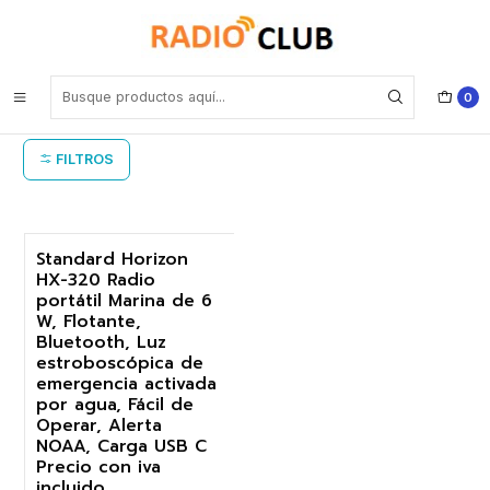
Inicio
Bluetooth equipo Marino
Bluetooth equipo Marino
0
FILTROS
Standard Horizon
HX-320 Radio
-17%
portátil Marina de 6
W, Flotante,
Bluetooth, Luz
estroboscópica de
emergencia activada
por agua, Fácil de
Operar, Alerta
NOAA, Carga USB C
Precio con iva
incluido