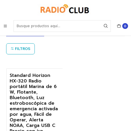
Inicio
Portátil marino con Sistema de carga Tipo USB-C
Portátil marino con Sistema de carga
0
Tipo USB-C
FILTROS
Standard Horizon
HX-320 Radio
-17%
portátil Marina de 6
W, Flotante,
Bluetooth, Luz
estroboscópica de
emergencia activada
por agua, Fácil de
Operar, Alerta
NOAA, Carga USB C