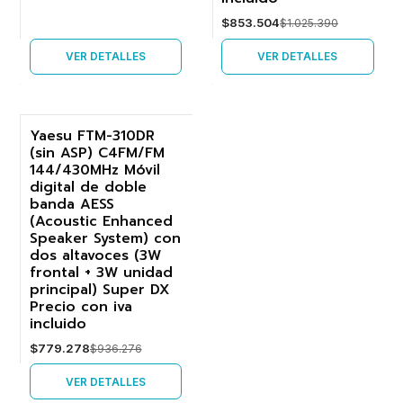
$853.504
$1.025.390
VER DETALLES
VER DETALLES
Yaesu FTM-310DR
(sin ASP) C4FM/FM
-17%
144/430MHz Móvil
digital de doble
Agotado
banda AESS
(Acoustic Enhanced
Speaker System) con
dos altavoces (3W
frontal + 3W unidad
principal) Super DX
Precio con iva
incluido
$779.278
$936.276
VER DETALLES