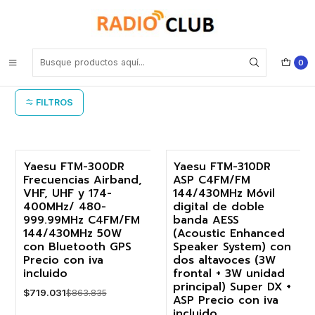
Inicio
Radio móvil dual band digital Yaesu
Radio móvil dual band digital Yaesu
0
FILTROS
Yaesu FTM-300DR
Yaesu FTM-310DR
Frecuencias Airband,
ASP C4FM/FM
-17%
-17%
VHF, UHF y 174-
144/430MHz Móvil
400MHz/ 480-
digital de doble
Agotado
Agotado
999.99MHz C4FM/FM
banda AESS
144/430MHz 50W
(Acoustic Enhanced
con Bluetooth GPS
Speaker System) con
Precio con iva
dos altavoces (3W
incluido
frontal + 3W unidad
principal) Super DX +
$719.031
$863.835
ASP Precio con iva
incluido