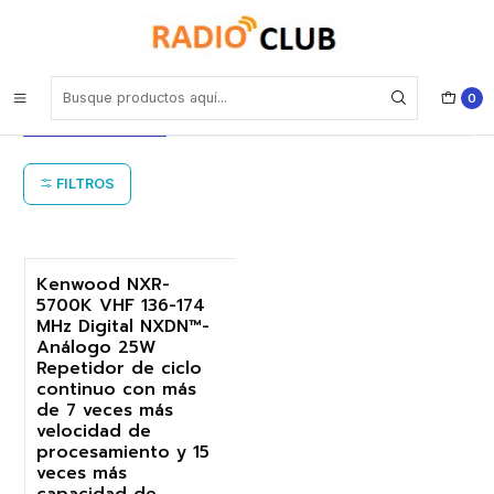
Inicio
Repetidores Digitales NXDN (NexEdge) VHF
Repetidores Digitales NXDN (NexEdge)
0
VHF
FILTROS
Kenwood NXR-
5700K VHF 136-174
-19%
MHz Digital NXDN™-
Análogo 25W
Repetidor de ciclo
continuo con más
de 7 veces más
velocidad de
procesamiento y 15
veces más