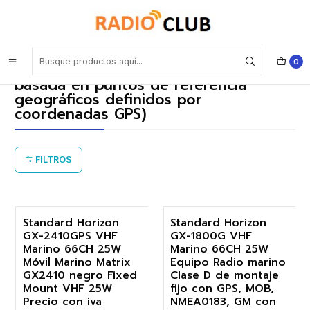
Inicio
Waypoint Navigation (Navegación basada en puntos de referencia
geográficos definidos por coordenadas GPS)
0
Waypoint Navigation (Navegación
basada en puntos de referencia
geográficos definidos por
coordenadas GPS)
FILTROS
Standard Horizon
Standard Horizon
GX-2410GPS VHF
GX-1800G VHF
-17%
-17%
Marino 66CH 25W
Marino 66CH 25W
Móvil Marino Matrix
Equipo Radio marino
GX2410 negro Fixed
Clase D de montaje
Mount VHF 25W
fijo con GPS, MOB,
Precio con iva
NMEA0183, GM con