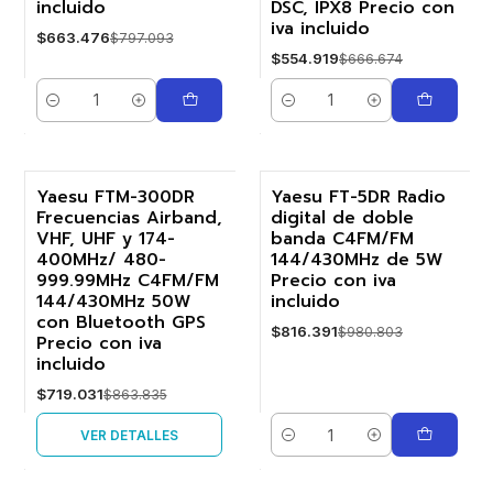
incluido
DSC, IPX8 Precio con
iva incluido
$663.476
$797.093
$554.919
$666.674
Cantidad
Cantidad
Yaesu FTM-300DR
Yaesu FT-5DR Radio
Frecuencias Airband,
digital de doble
-17%
-17%
VHF, UHF y 174-
banda C4FM/FM
400MHz/ 480-
144/430MHz de 5W
Agotado
999.99MHz C4FM/FM
Precio con iva
144/430MHz 50W
incluido
con Bluetooth GPS
$816.391
$980.803
Precio con iva
incluido
$719.031
$863.835
VER DETALLES
Cantidad