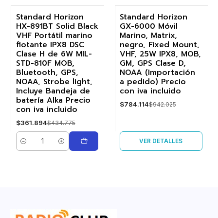
Standard Horizon
Standard Horizon
HX-891BT Solid Black
GX-6000 Móvil
-17%
-17%
VHF Portátil marino
Marino, Matrix,
flotante IPX8 DSC
negro, Fixed Mount,
Agotado
Clase H de 6W MIL-
VHF, 25W IPX8, MOB,
STD-810F MOB,
GM, GPS Clase D,
Bluetooth, GPS,
NOAA (Importación
NOAA, Strobe light,
a pedido) Precio
Incluye Bandeja de
con iva incluido
batería Alka Precio
$784.114
$942.025
con iva incluido
$361.894
$434.775
VER DETALLES
Cantidad