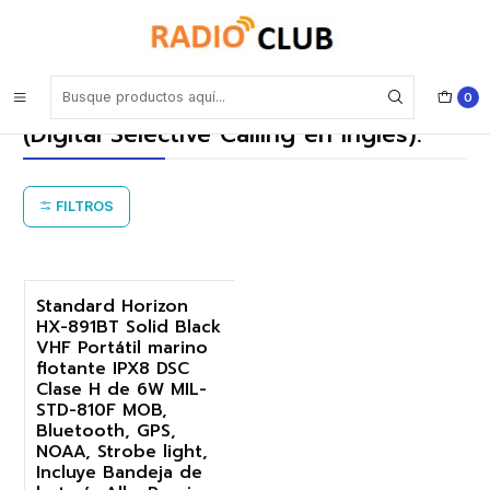
Inicio
DSC Clase H Llamada Selectiva Digital (Digital Selective Calling en
inglés).
0
DSC Clase H Llamada Selectiva Digital
(Digital Selective Calling en inglés).
FILTROS
Standard Horizon
HX-891BT Solid Black
-17%
VHF Portátil marino
flotante IPX8 DSC
Clase H de 6W MIL-
STD-810F MOB,
Bluetooth, GPS,
NOAA, Strobe light,
Incluye Bandeja de