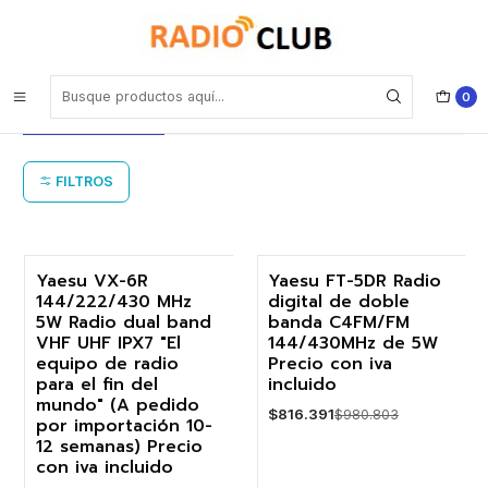
Inicio
IPX7 Sumergible hasta 1 metro por 30 minutos Yaesu
IPX7 Sumergible hasta 1 metro por 30
0
minutos Yaesu
FILTROS
Yaesu VX-6R
Yaesu FT-5DR Radio
144/222/430 MHz
digital de doble
-17%
-17%
5W Radio dual band
banda C4FM/FM
VHF UHF IPX7 "El
144/430MHz de 5W
equipo de radio
Precio con iva
para el fin del
incluido
mundo" (A pedido
$816.391
$980.803
por importación 10-
12 semanas) Precio
con iva incluido