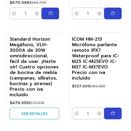
$470.046
$564.709
Cantidad
Cantidad
Standard Horizon
ICOM HM-213
Megáfono, VLH-
Micrófono parlante
-17%
-19%
3000A de 30W
remoto IPX7
omnidireccional,
Waterproof para IC-
Agotado
fácil de usar. ¡Hazte
M25 IC-M25EVO IC-
oír! Cuatro opciones
M37 IC-M37EVO
de bocina de niebla
Precio con iva
(campanas, silbatos,
incluido
bocinas y sirenas)
$137.301
$169.665
Precio con iva
incluido
$476.555
$572.528
VER DETALLES
Cantidad