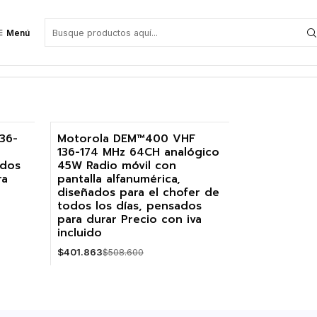
Menú
36-
Motorola DEM™400 VHF
136-174 MHz 64CH analógico
-21%
ados
45W Radio móvil con
ra
pantalla alfanumérica,
diseñados para el chofer de
todos los días, pensados
para durar Precio con iva
incluido
$401.863
$508.600
Cantidad