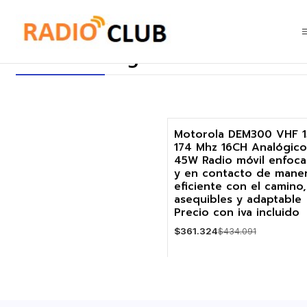
Inicio
Móvil Analógico Motorola VHF
Móvil Analógico Motorola VHF
Motorola DEM300 VHF 1
174 Mhz 16CH Analógico
-17%
45W Radio móvil enfoc
y en contacto de mane
eficiente con el camino,
asequibles y adaptable
Precio con iva incluido
$361.324
$434.091
Cantidad