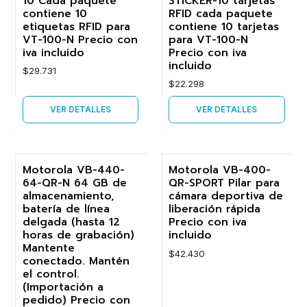
10 Cada paquete
STICKER-10 tarjetas
contiene 10
RFID cada paquete
etiquetas RFID para
contiene 10 tarjetas
VT-100-N Precio con
para VT-100-N
iva incluido
Precio con iva
incluido
$29.731
$22.298
VER DETALLES
VER DETALLES
Motorola VB-440-
Motorola VB-400-
Agotado
64-QR-N 64 GB de
QR-SPORT Pilar para
-18%
almacenamiento,
cámara deportiva de
batería de línea
liberación rápida
Agotado
delgada (hasta 12
Precio con iva
horas de grabación)
incluido
Mantente
$42.430
conectado. Mantén
el control.
(Importación a
pedido) Precio con