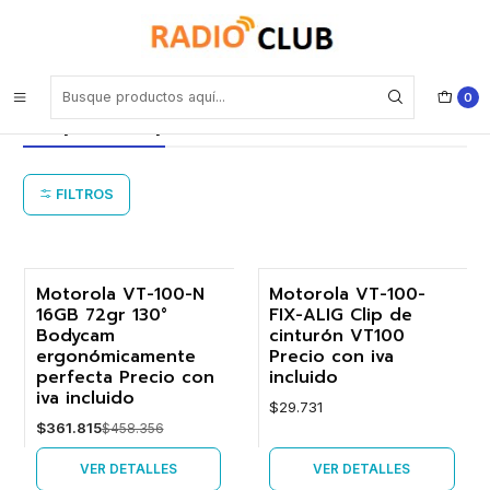
Inicio
Motorola Solutions Cámaras Corporales para Policía e Industrias
Motorola Solutions Cámaras
0
Corporales para Policía e Industrias
FILTROS
Motorola VT-100-N
Motorola VT-100-
Agotado
16GB 72gr 130°
FIX-ALIG Clip de
-21%
Bodycam
cinturón VT100
ergonómicamente
Precio con iva
Agotado
perfecta Precio con
incluido
iva incluido
$29.731
$361.815
$458.356
VER DETALLES
VER DETALLES