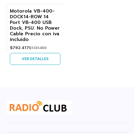
Motorola VB-400-
DOCK14-ROW 14
-30%
Port VB-400 USB
Dock, PSU. No Power
Agotado
Cable Precio con iva
incluido
$792.417
$1.131.459
VER DETALLES