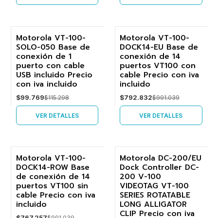
Motorola VT-100-
Motorola VT-100-
SOLO-050 Base de
DOCK14-EU Base de
-13%
-20%
conexión de 1
conexión de 14
puerto con cable
puertos VT100 con
Agotado
Agotado
USB incluido Precio
cable Precio con iva
con iva incluido
incluido
$99.769
$792.832
$115.298
$991.039
VER DETALLES
VER DETALLES
Motorola VT-100-
Motorola DC-200/EU
DOCK14-ROW Base
Dock Controller DC-
-23%
-20%
de conexión de 14
200 V-100
puertos VT100 sin
VIDEOTAG VT-100
Agotado
Agotado
cable Precio con iva
SERIES ROTATABLE
incluido
LONG ALLIGATOR
CLIP Precio con iva
$767.257
$991.039