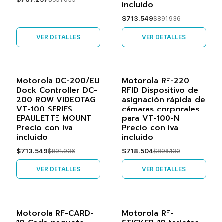
incluido
$713.549
$891.936
VER DETALLES
VER DETALLES
Motorola DC-200/EU
Motorola RF-220
Dock Controller DC-
RFID Dispositivo de
-20%
-20%
200 ROW VIDEOTAG
asignación rápida de
VT-100 SERIES
cámaras corporales
Agotado
Agotado
EPAULETTE MOUNT
para VT-100-N
Precio con iva
Precio con iva
incluido
incluido
$713.549
$718.504
$891.936
$898.130
VER DETALLES
VER DETALLES
Motorola RF-CARD-
Motorola RF-
Agotado
Agotado