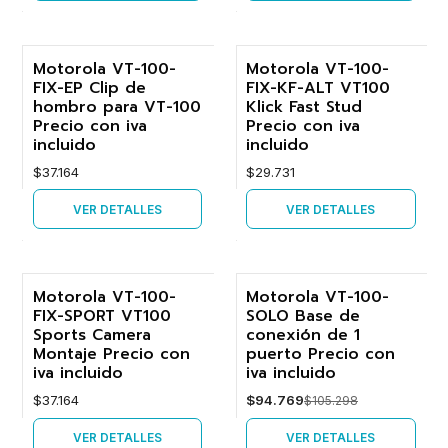
Motorola VT-100-
Motorola VT-100-
Agotado
Agotado
FIX-EP Clip de
FIX-KF-ALT VT100
hombro para VT-100
Klick Fast Stud
Precio con iva
Precio con iva
incluido
incluido
$37.164
$29.731
VER DETALLES
VER DETALLES
Motorola VT-100-
Motorola VT-100-
Agotado
FIX-SPORT VT100
SOLO Base de
-10%
Sports Camera
conexión de 1
Montaje Precio con
puerto Precio con
Agotado
iva incluido
iva incluido
$37.164
$94.769
$105.298
VER DETALLES
VER DETALLES