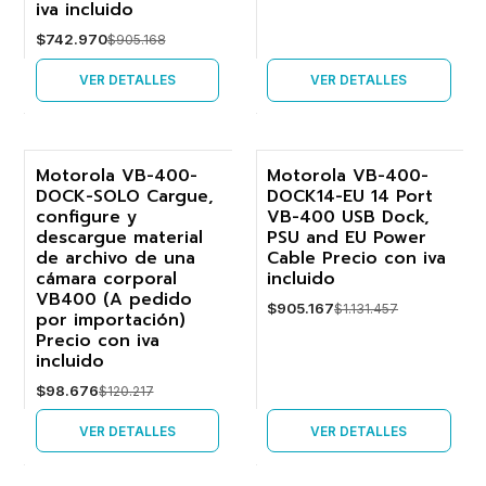
iva incluido
$742.970
$905.168
VER DETALLES
VER DETALLES
Motorola VB-400-
Motorola VB-400-
DOCK-SOLO Cargue,
DOCK14-EU 14 Port
-18%
-20%
configure y
VB-400 USB Dock,
descargue material
PSU and EU Power
Agotado
Agotado
de archivo de una
Cable Precio con iva
cámara corporal
incluido
VB400 (A pedido
$905.167
$1.131.457
por importación)
Precio con iva
incluido
$98.676
$120.217
VER DETALLES
VER DETALLES