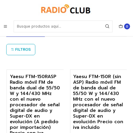
Inicio
Equipos de radioaficionados HAM RADIO 50W Yaesu
Equipos de radioaficionados HAM
0
RADIO 50W Yaesu
FILTROS
Yaesu FTM-150RASP
Yaesu FTM-150R (sin
Radio móvil FM de
ASP) Radio móvil FM
-17%
-17%
banda dual de 55/50
de banda dual de
W y 144/430 MHz
55/50 W y 144/430
Agotado
Agotado
con el nuevo
MHz con el nuevo
procesador de señal
procesador de señal
digital de audio y
digital de audio y
Super-DX en
Super-DX en
evolución (A pedido
evolución Precio con
por importación)
iva incluido