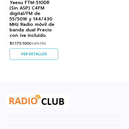
Yaesu FTM-510DR
(Sin ASP) C4FM
-17%
digital/FM de
55/50W y 144/430
Agotado
MHz Radio móvil de
banda dual Precio
con iva incluido
$1.175.100
$1.411.752
VER DETALLES