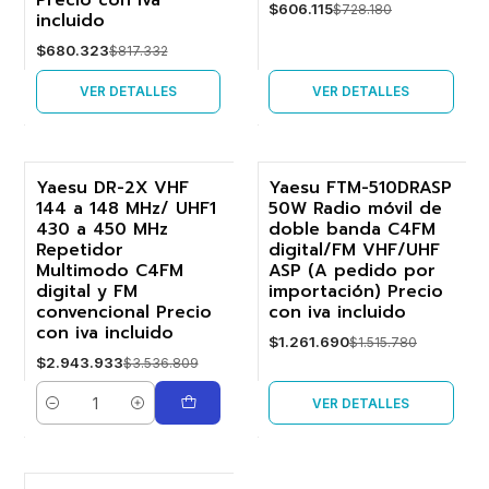
Precio con iva
$606.115
$728.180
incluido
$680.323
$817.332
VER DETALLES
VER DETALLES
Yaesu DR-2X VHF
Yaesu FTM-510DRASP
144 a 148 MHz/ UHF1
50W Radio móvil de
-17%
-17%
430 a 450 MHz
doble banda C4FM
Repetidor
digital/FM VHF/UHF
Agotado
Multimodo C4FM
ASP (A pedido por
digital y FM
importación) Precio
convencional Precio
con iva incluido
con iva incluido
$1.261.690
$1.515.780
$2.943.933
$3.536.809
VER DETALLES
Cantidad