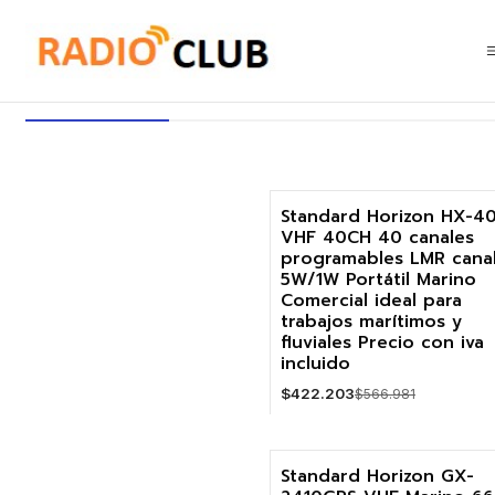
Inicio
GPS Marino
GPS Marino
Standard Horizon HX-4
VHF 40CH 40 canales
-26%
programables LMR cana
5W/1W Portátil Marino
Agotado
Comercial ideal para
trabajos marítimos y
fluviales Precio con iva
incluido
$422.203
$566.981
VER DETALLES
Standard Horizon GX-