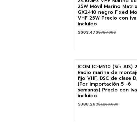
2410GPS VHF Marino 6
-17%
25W Móvil Marino Matri
GX2410 negro Fixed M
VHF 25W Precio con iva
incluido
$663.476
$797.093
Cantidad
ICOM IC-M510 (Sin AIS)
Radio marina de montaj
-18%
fijo VHF, DSC de clase D,
(Por importación 5 -6
Agotado
semanas) Precio con iva
incluido
$988.260
$1.200.030
VER DETALLES