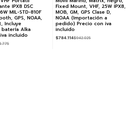
 VHF Portátil
Móvil Marino, Matrix, negro,
-17%
tante IPX8 DSC
Fixed Mount, VHF, 25W IPX8,
 6W MIL-STD-810F
MOB, GM, GPS Clase D,
Agotado
ooth, GPS, NOAA,
NOAA (Importación a
t, Incluye
pedido) Precio con iva
 batería Alka
incluido
iva incluido
$784.114
$942.025
4.775
VER DETALLES