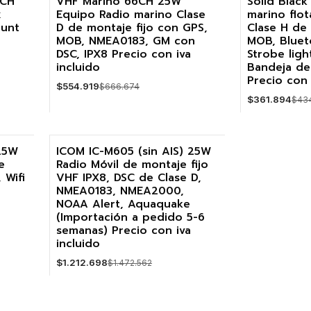
6CH
VHF Marino 66CH 25W
Solid Black
-17%
-17%
x
Equipo Radio marino Clase
marino flo
ount
D de montaje fijo con GPS,
Clase H de
MOB, NMEA0183, GM con
MOB, Bluet
DSC, IPX8 Precio con iva
Strobe ligh
incluido
Bandeja de
Precio con 
$554.919
$666.674
$361.894
$43
Cantidad
Cantidad
 25W
ICOM IC-M605 (sin AIS) 25W
e
Radio Móvil de montaje fijo
-18%
 Wifi
VHF IPX8, DSC de Clase D,
NMEA0183, NMEA2000,
Agotado
NOAA Alert, Aquaquake
(Importación a pedido 5-6
semanas) Precio con iva
incluido
$1.212.698
$1.472.562
VER DETALLES