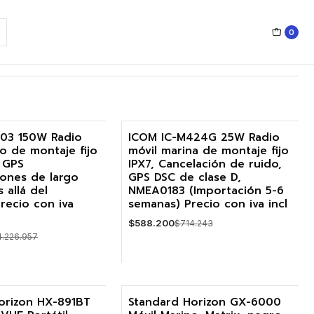
0
03 150W Radio
ICOM IC-M424G 25W Radio
o de montaje fijo
móvil marina de montaje fijo
-18%
 GPS
IPX7, Cancelación de ruido,
ones de largo
GPS DSC de clase D,
Agotado
 allá del
NMEA0183 (Importación 5-6
recio con iva
semanas) Precio con iva incl
$588.200
$714.243
4.226.957
VER DETALLES
orizon HX-891BT
Standard Horizon GX-6000