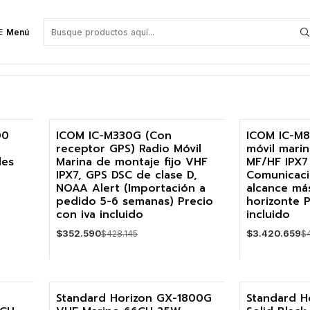
Menú
00
ICOM IC-M330G (Con
ICOM IC-M8
receptor GPS) Radio Móvil
móvil marin
-18%
-19%
les
Marina de montaje fijo VHF
MF/HF IPX7
IPX7, GPS DSC de clase D,
Comunicaci
Agotado
NOAA Alert (Importación a
alcance más
pedido 5-6 semanas) Precio
horizonte P
con iva incluido
incluido
$352.590
$3.420.659
$428.145
$
VER DETALLES
Cantidad
Standard Horizon GX-1800G
Standard H