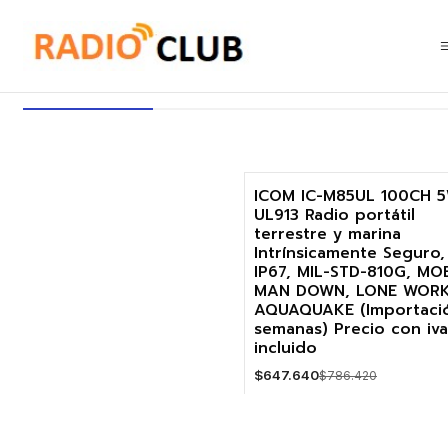
Inicio
Hombre Solitario en una embarcación
Hombre Solitario en una emba
ICOM IC-M85UL 100CH 
UL913 Radio portátil
-18%
terrestre y marina
Intrínsicamente Seguro,
Agotado
IP67, MIL-STD-810G, MO
MAN DOWN, LONE WORK
AQUAQUAKE (Importaci
semanas) Precio con iva
incluido
$647.640
$786.420
VER DETALLES