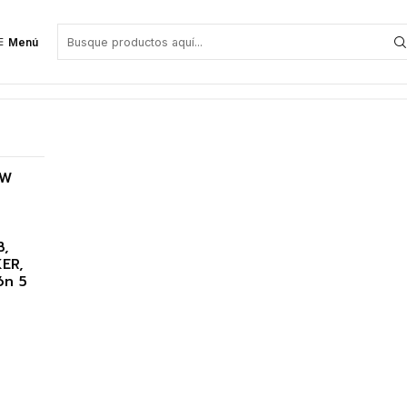
Menú
rcación
5W
B,
ER,
ón 5