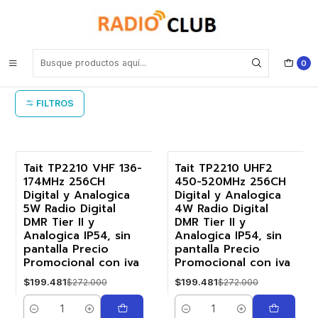
Inicio
Tait
Tait
0
FILTROS
Tait TP2210 VHF 136-
Tait TP2210 UHF2
174MHz 256CH
450-520MHz 256CH
-27%
-27%
Digital y Analogica
Digital y Analogica
5W Radio Digital
4W Radio Digital
DMR Tier II y
DMR Tier II y
Analogica IP54, sin
Analogica IP54, sin
pantalla Precio
pantalla Precio
Promocional con iva
Promocional con iva
$199.481
$199.481
$272.000
$272.000
Cantidad
Cantidad