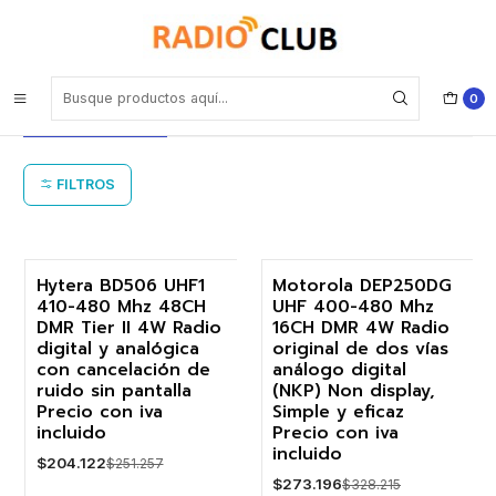
Inicio
Radio portátil DMR UHF1 (400-480 MHz)
Radio portátil DMR UHF1 (400-480
0
MHz)
FILTROS
Hytera BD506 UHF1
Motorola DEP250DG
410-480 Mhz 48CH
UHF 400-480 Mhz
-19%
-17%
DMR Tier II 4W Radio
16CH DMR 4W Radio
digital y analógica
original de dos vías
con cancelación de
análogo digital
ruido sin pantalla
(NKP) Non display,
Precio con iva
Simple y eficaz
incluido
Precio con iva
incluido
$204.122
$251.257
$273.196
$328.215