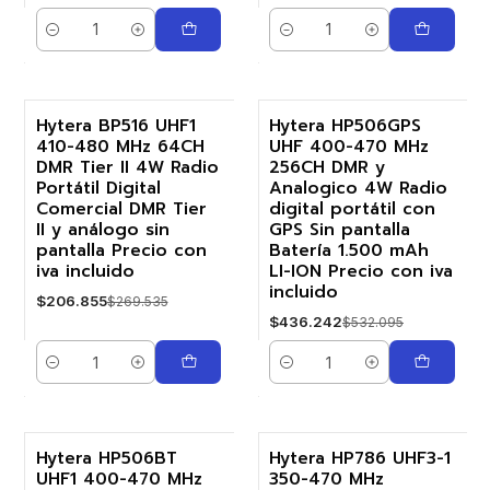
Cantidad
Cantidad
Hytera BP516 UHF1
Hytera HP506GPS
410-480 MHz 64CH
UHF 400-470 MHz
-23%
-18%
DMR Tier II 4W Radio
256CH DMR y
Portátil Digital
Analogico 4W Radio
Comercial DMR Tier
digital portátil con
II y análogo sin
GPS Sin pantalla
pantalla Precio con
Batería 1.500 mAh
iva incluido
LI-ION Precio con iva
incluido
$206.855
$269.535
$436.242
$532.095
Cantidad
Cantidad
Hytera HP506BT
Hytera HP786 UHF3-1
UHF1 400-470 MHz
350-470 MHz
-19%
-30%