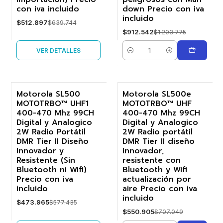
con iva incluido
down Precio con iva
incluido
$512.897
$639.744
$912.542
$1.203.775
VER DETALLES
Cantidad
Motorola SL500
Motorola SL500e
MOTOTRBO™ UHF1
MOTOTRBO™ UHF
-18%
-22%
400-470 Mhz 99CH
400-470 Mhz 99CH
Digital y Analogico
Digital y Analogico
Agotado
2W Radio Portátil
2W Radio portátil
DMR Tier II Diseño
DMR Tier II diseño
Innovador y
innovador,
Resistente (Sin
resistente con
Bluetooth ni Wifi)
Bluetooth y Wifi
Precio con iva
actualización por
incluido
aire Precio con iva
incluido
$473.965
$577.435
$550.905
$707.049