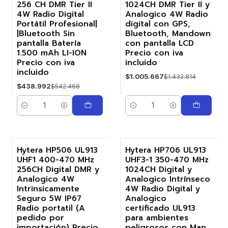
256 CH DMR Tier II
1024CH DMR Tier II y
4W Radio Digital
Analogico 4W Radio
Portátil Profesional|
digital con GPS,
|Bluetooth Sin
Bluetooth, Mandown
pantalla Batería
con pantalla LCD
1.500 mAh LI-ION
Precio con iva
Precio con iva
incluido
incluido
$1.005.667
$1.432.814
$438.992
$542.468
Cantidad
Cantidad
Hytera HP506 UL913
Hytera HP706 UL913
UHF1 400-470 MHz
UHF3-1 350-470 MHz
-20%
-24%
256CH Digital DMR y
1024CH Digital y
Analogico 4W
Analogico Intrínseco
Agotado
Intrinsicamente
4W Radio Digital y
Seguro 5W IP67
Analogico
Radio portatil (A
certificado UL913
pedido por
para ambientes
importación) Precio
peligrosos con Man