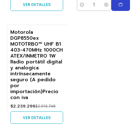
VER DETALLES
Cantidad
Motorola
DGP8550ex
-23%
MOTOTRBO™ UHF B1
403-470MHz 1000CH
Agotado
ATEX/INMETRO 1W
Radio portátil digital
y analogica
intrínsecamente
seguro (A pedido
por
importación)Precio
con iva
$2.239.296
$2.913.748
VER DETALLES