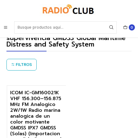
Inicio
Equipo portátil marino de supervivencia GMDSS Global Maritime
Distress and Safety System
0
Equipo portátil marino de
supervivencia GMDSS Global Maritime
Distress and Safety System
FILTROS
ICOM IC-GM160021K
VHF 156.300–156.875
-18%
MHz FM Analogico
2W/1W Radio marina
Agotado
analogica de un
color motivante
GMDSS IPX7 GMDSS
(Solas) (Importacion