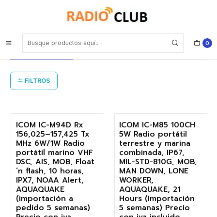
Inicio
MOB Hombre al Agua (Man Over Board en inglés)
MOB Hombre al Agua (Man Over
0
Board en inglés)
FILTROS
ICOM IC-M94D Rx
ICOM IC-M85 100CH
156,025–157,425 Tx
5W Radio portátil
-18%
-18%
MHz 6W/1W Radio
terrestre y marina
portátil marino VHF
combinada, IP67,
Agotado
Agotado
DSC, AIS, MOB, Float
MIL-STD-810G, MOB,
´n flash, 10 horas,
MAN DOWN, LONE
IPX7, NOAA Alert,
WORKER,
AQUAQUAKE
AQUAQUAKE, 21
(importación a
Hours (Importación
pedido 5 semanas)
5 semanas) Precio