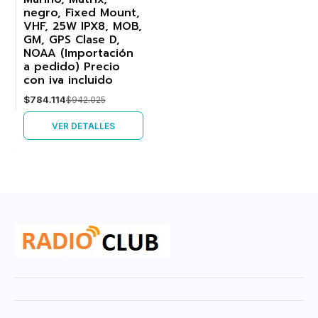
negro, Fixed Mount,
Agotado
VHF, 25W IPX8, MOB,
GM, GPS Clase D,
NOAA (Importación
a pedido) Precio
con iva incluido
$784.114
$942.025
VER DETALLES