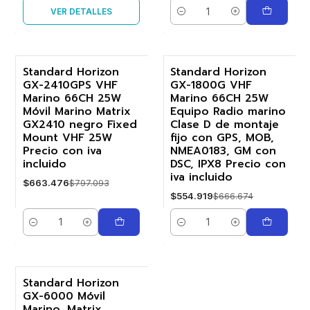
VER DETALLES
Cantidad
Standard Horizon
Standard Horizon
GX-2410GPS VHF
GX-1800G VHF
-17%
-17%
Marino 66CH 25W
Marino 66CH 25W
Móvil Marino Matrix
Equipo Radio marino
GX2410 negro Fixed
Clase D de montaje
Mount VHF 25W
fijo con GPS, MOB,
Precio con iva
NMEA0183, GM con
incluido
DSC, IPX8 Precio con
iva incluido
$663.476
$797.093
$554.919
$666.674
Cantidad
Cantidad
Standard Horizon
GX-6000 Móvil
-17%
Marino, Matrix,