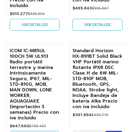
Precio con iva
con iva incluido
incluido
$465.843
$565.667
$515.277
$625.694
VER DETALLES
VER DETALLES
ICOM IC-M85UL
Standard Horizon
100CH 5W UL913
HX-891BT Solid Black
-18%
-17%
Radio portátil
VHF Portátil marino
terrestre y marina
flotante IPX8 DSC
Agotado
Intrínsicamente
Clase H de 6W MIL-
Seguro, IP67, MIL-
STD-810F MOB,
STD-810G, MOB,
Bluetooth, GPS,
MAN DOWN, LONE
NOAA, Strobe light,
WORKER,
Incluye Bandeja de
AQUAQUAKE
batería Alka Precio
(Importación 5
con iva incluido
semanas) Precio con
$361.894
$434.775
iva incluido
$647.640
$786.420