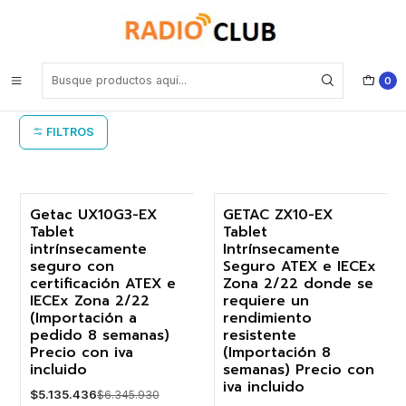
Inicio
Tablet Intrínsecamente Seguro Getac
Tablet Intrínsecamente Seguro Getac
0
FILTROS
Getac UX10G3-EX
GETAC ZX10-EX
Tablet
Tablet
-19%
-19%
intrínsecamente
Intrínsecamente
seguro con
Seguro ATEX e IECEx
Agotado
Agotado
certificación ATEX e
Zona 2/22 donde se
IECEx Zona 2/22
requiere un
(Importación a
rendimiento
pedido 8 semanas)
resistente
Precio con iva
(Importación 8
incluido
semanas) Precio con
iva incluido
$5.135.436
$6.345.930