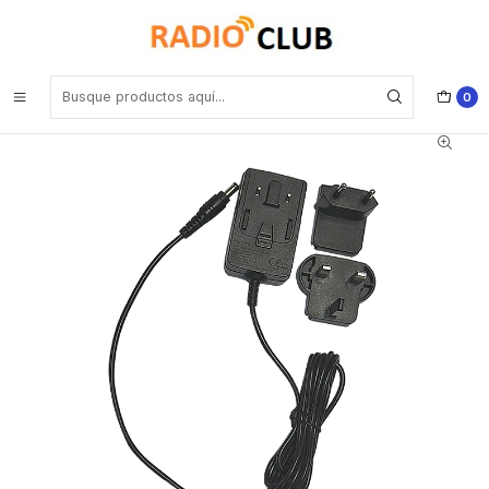
Inicio
Cable de alimentación
Hytera PS1044 Adaptador de corriente para cargador rápido
(enchufe estándar europeo y británico) para cargadores CH10L 32
23 19 30 A07 CH05L01 Precio con iva incluido
0