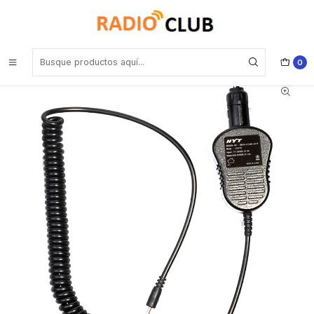
Inicio
Cable de alimentación
Hytera CHV09 Adaptador de corriente para vehículos para cunas
de carga CH10A03, CH10A07, CH10L07, CH10L16, CH10L19,
CH10L23, CH10L27, CH10L28, CH10L29 Precio con iva incluido
0