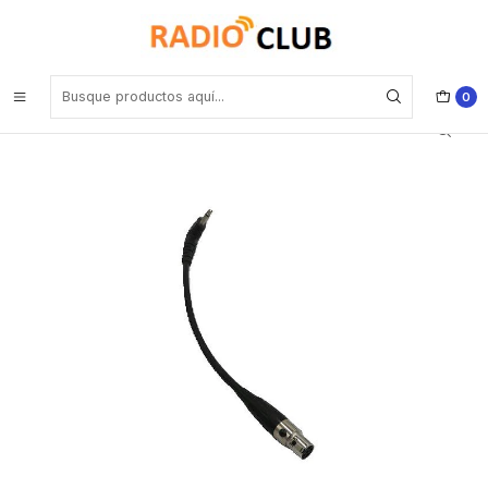
Inicio
Audífonos
Adaptador para Motorola EP450 DEP450 Hytera BD506 con
conector midi hembra de 6 pines cable de 110mm
0