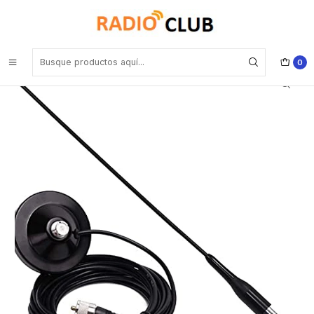
Inicio
Antena VHF
Antena Nagoya NL-R2 con base magnética para radio base en
VHF/UHF para QYT KT-8900 Precio con iva incluido
0