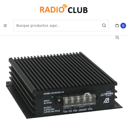
Inicio
Accesorios Generales
Astron N2412-24 Convertidor DC-DC, 22-32 VDC, salida 13.8 VDC,
16 A. CONT., 20 A. máx. (ex-modelo 2412-20) Precio con iva
incluido
0