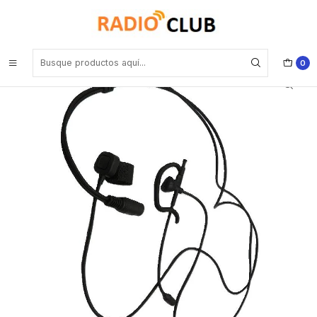
Inicio
Audífonos
Auricular con micrófono con anillo PTT de manubrio y conector midi
hembra de 6 pines de 950 mm dos cables de 810mm
0