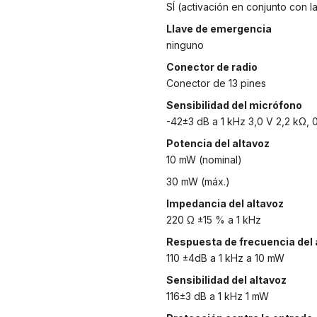
SÍ (activación en conjunto con l
Llave de emergencia
ninguno
Conector de radio
Conector de 13 pines
Sensibilidad del micrófono
-42±3 dB a 1 kHz 3,0 V 2,2 kΩ, 
Potencia del altavoz
10 mW (nominal)
30 mW (máx.)
Impedancia del altavoz
220 Ω ±15 % a 1 kHz
Respuesta de frecuencia del 
110 ±4dB a 1 kHz a 10 mW
Sensibilidad del altavoz
116±3 dB a 1 kHz 1 mW