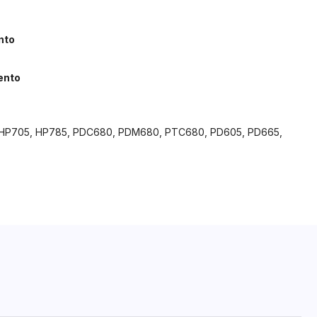
nto
ento
 HP705, HP785, PDC680, PDM680, PTC680, PD605, PD665,