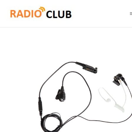
Inicio
Audífonos
Hytera EAN24-P Auricular con tubo acústico y PTT 