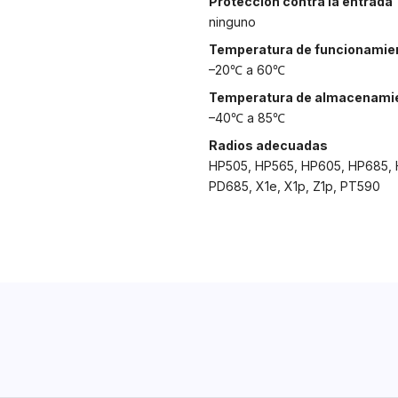
Protección contra la entrada
ninguno
Temperatura de funcionamie
–20℃ a 60℃
Temperatura de almacenami
–40℃ a 85℃
Radios adecuadas
HP505, HP565, HP605, HP685,
PD685, X1e, X1p, Z1p, PT590