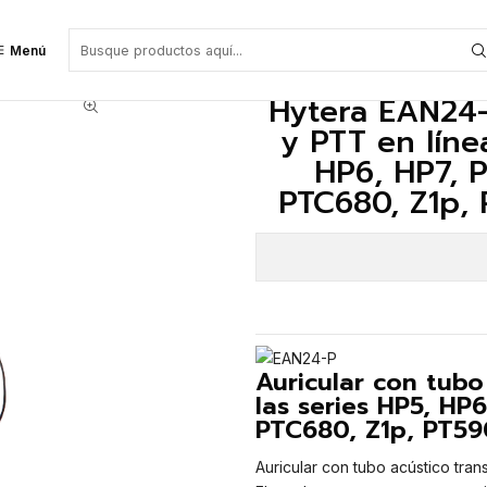
en línea (negro) para las series HP5, HP6, HP7, PD6, X1 y PDC680, PDM680,
Menú
Hytera EAN24-
y PTT en líne
HP6, HP7, 
PTC680, Z1p, 
Auricular con tubo
las series HP5, HP
PTC680, Z1p, PT59
Auricular con tubo acústico tra