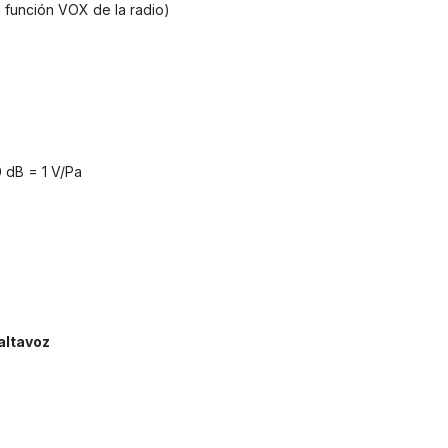
a función VOX de la radio)
0 dB = 1 V/Pa
altavoz