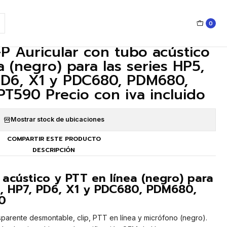
 PTC680, Z1p, PT590 Precio con iva incluido
0
|
P Auricular con tubo acústico
a (negro) para las series HP5,
PD6, X1 y PDC680, PDM680,
PT590 Precio con iva incluido
Mostrar stock de ubicaciones
COMPARTIR ESTE PRODUCTO
DESCRIPCIÓN
 acústico y PTT en línea (negro) para
6, HP7, PD6, X1 y PDC680, PDM680,
0
nsparente desmontable, clip, PTT en línea y micrófono (negro).