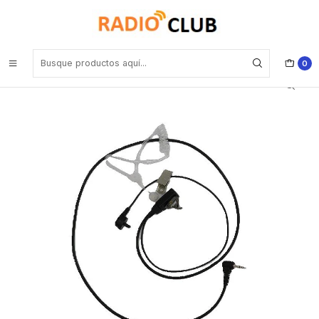
Inicio
Audífonos
Auricular tubo acústico transparente con cable de color negro de
800 mm con PTT solapa de 380 mm con conector Jack de 3.5mm
0