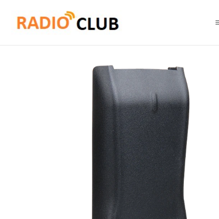
Inicio
Baterías
Hytera BL3001 Batería de iones de litio 3000 mAh para