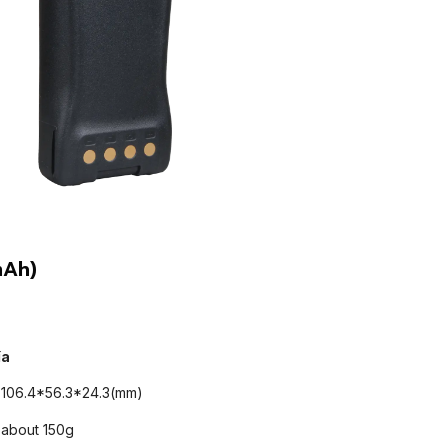
mAh)
ía
106.4*56.3*24.3(mm)
about 150g