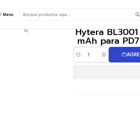
 PD7 series Precio con iva incluido
Menú
Hytera BL3001 
mAh para PD7 s
AGRE
Cantidad