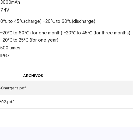
3000mAh
7.4V
0℃ to 45℃(charge) –20℃ to 60℃(discharge)
–20℃ to 60℃ (for one month) –20℃ to 45℃ (for three months)
–20℃ to 25℃ (for one year)
500 times
IP67
ARCHIVOS
-Chargers.pdf
V02.pdf