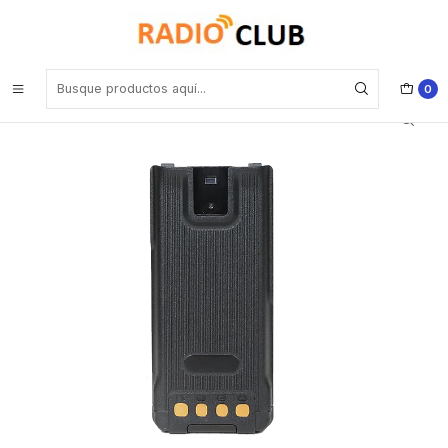
Inicio
Baterías
Hytera BP2403 Batería de Polímero de Litio de 2400 mAh 7.7V IP68
para HP7 Precio con iva incluido
0