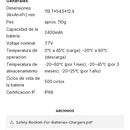
Generales
Dimensiones
119.7*54.5*12.4
(Al×An×Pr) mm
Pes
aprox. 110g
Capacidad de la
2400mAh
batería
Voltaje nominal
7.7V
Temperatura de
0℃ a 45℃ (carga); –20℃ a 60℃
operación
(descarga)
Temperatura de
-20~60℃ (por 1 mes); -20~45℃ (por 3
almacenamiento
meses); -20~25℃ (por 1 año)
Ciclos de vida de
500 ciclos
la batería
Certificación IP
IP68
ARCHIVOS
Safety-Booklet-For-Batteries-Chargers.pdf