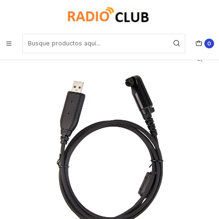
Inicio
Cable de programación
Hytera PC152 Cable de programación para las series HP5, HP6 y
HP7 y PTC680, PDC680, PT590 Precio con iva incluido
0