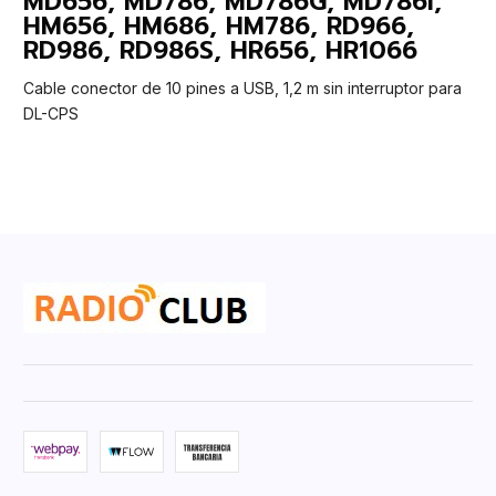
MD656, MD786, MD786G, MD786i,
HM656, HM686, HM786, RD966,
RD986, RD986S, HR656, HR1066
Cable conector de 10 pines a USB, 1,2 m sin interruptor para
DL-CPS