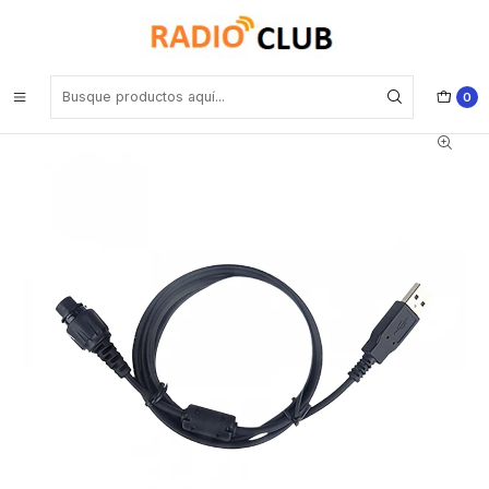
Inicio
Cable de programación
Hytera PC37 Cable de programación para MD656, MD786,
MD786G, MD786i, HM656, HM686, HM786, RD966, RD986,
RD986S, HR656, HR1066 Precio con iva incluido
0