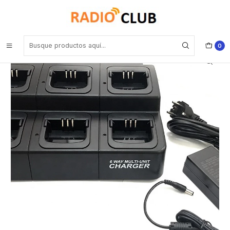
Inicio
Multicargador
Multicargador Generico de 6 slots para Baterías Motorola R2 EP450
DEP450 Precio con iva incluido
0