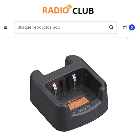
Inicio
Cuna de Carga
Hytera CH10L19 Cuna de carga (solo cuna) para HYT TC-508 Precio
con iva incluido
0