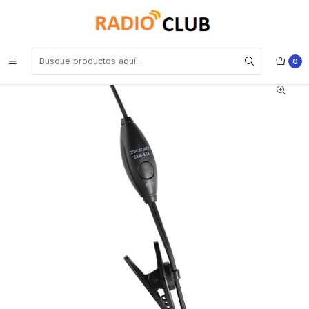
Inicio
Clip Cinturón
Clip colgador Standard Horizon SCH-11 Para Standard Horizon HX-
890, HX-40, HX-210, HX-320, HX-400, HX-400 IS Yaesu FTA- 450L
550L 750L 850L
0