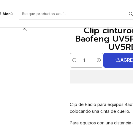
g UV5R UV82 UV5RA UV5RB UV5RC UV5RD UV5RE UV5RE PLUS
Menú
Clip cintu
Baofeng UV5
UV5R
AGRE
Cantidad
Clip de Radio para equipos Baof
colocando una cinta de cuello.
Para equipos con una distancia 