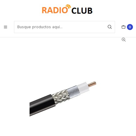
Inicio
Accesorios Generales
ANDREW / COMMSCOPE CNT-400, CNT ® Cable coaxial trenzado
de 50 ohmios, variable, cubierta de PE negra (venta por 50 metros)
Precio con iva incluido
0