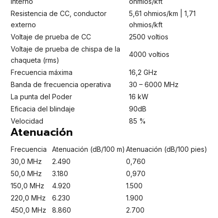
interno
ohmios/kft
Resistencia de CC, conductor
5,61 ohmios/km | 1,71
externo
ohmios/kft
Voltaje de prueba de CC
2500 voltios
Voltaje de prueba de chispa de la
4000 voltios
chaqueta (rms)
Frecuencia máxima
16,2 GHz
Banda de frecuencia operativa
30 – 6000 MHz
La punta del Poder
16 kW
Eficacia del blindaje
90dB
Velocidad
85 %
Atenuación
Frecuencia
Atenuación (dB/100 m)
Atenuación (dB/100 pies)
30,0 MHz
2.490
0,760
50,0 MHz
3.180
0,970
150,0 MHz
4.920
1.500
220,0 MHz
6.230
1.900
450,0 MHz
8.860
2.700