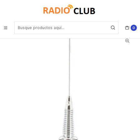
Inicio
Antena VHF para equipos móviles y bases
COMKIT CK-MV150 Antena móvil VHF 5/8 de onda de 3 dB de
ganancia. Rango 136 a 174MHz, con base para montaje NMO. Incluye
resorte Precio con iva incluido
0