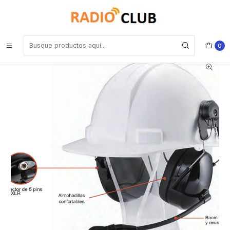
Inicio
Diadema de alto ruido
COMKIT CK-RAN3000HM Incluye QDC-K1 para Kenwood Diadema
de alto ruido para cascos de seguridad MSA con supresor de ruido
y boom flexible Precio con iva incluido
0