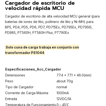
Cargador de escritorio de
velocidad rápida MCU
Cargador de escritorio de alta velocidad MCU general (para
baterías de iones de litio, polímero de litio y Ni-MH) para
BP5, PD4, PD5, PD6, PD7, PD715Ex, PD795Ex, PD795IS,
PD985, PT560H, PT580H Plus, PT790Ex
Solo cuna de carga trabaja en conjunto con
transformador PS1044
Especificaciones_Acc_Cargador
Dimensiones
77.4 x 77.1 x 46.0(mm)
Peso
about 70g
Tipo de Cargador
normal
Corriente de Carga Máxima
1000mA
Entrada
12VDC/1A
Temperatura de Funcionamiento
0～45℃