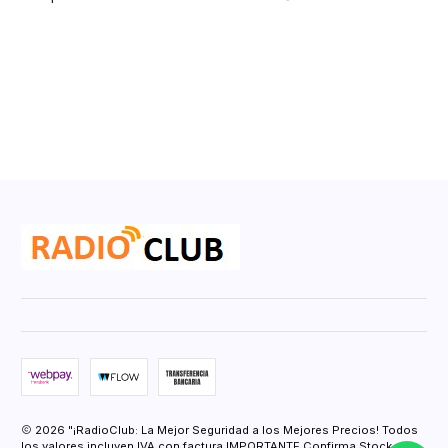
2026 "¡RadioClub: La Mejor Seguridad a los Mejores Precios! Todos
los valores incluyen IVA con factura IMPORTANTE Confirma Stock