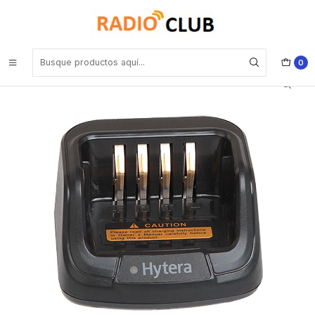
Inicio
Cuna de Carga
Hytera CH10A07 Cuna Cargador MCU (solo cuna) para BP5 PD4 PD5
PD6 PD7 PD9 Precio con iva incluido
0