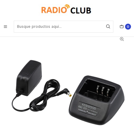
Inicio
Cuna de Carga
Kenwood KSC-35SE Cuna cargador rápido con transformador
individual de mesa para batería KNB-65L y KNB-45L TK-2000K TK-
3000K compatible con serie NX-1000 Precio con iva incluido
0