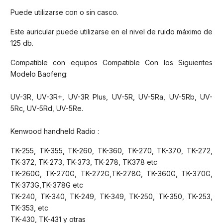
Puede utilizarse con o sin casco.
Este auricular puede utilizarse en el nivel de ruido máximo de
125 db.
Compatible con equipos Compatible Con los Siguientes
Modelo Baofeng:
UV-3R, UV-3R+, UV-3R Plus, UV-5R, UV-5Ra, UV-5Rb, UV-
5Rc, UV-5Rd, UV-5Re.
Kenwood handheld Radio :
TK-255, TK-355, TK-260, TK-360, TK-270, TK-370, TK-272,
TK-372, TK-273, TK-373, TK-278, TK378 etc
TK-260G, TK-270G, TK-272G,TK-278G, TK-360G, TK-370G,
TK-373G,TK-378G etc
TK-240, TK-340, TK-249, TK-349, TK-250, TK-350, TK-253,
TK-353, etc
TK-430, TK-431 y otras