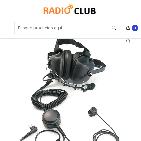
Inicio
Audífonos
Diadema de alto ruido genérico o Auricular con cancelación de
ruido y botón PTT redondo grande para radio Kenwood Baofeng
Wouxun de 2 pines
0