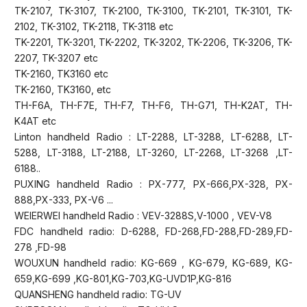
TK-2107, TK-3107, TK-2100, TK-3100, TK-2101, TK-3101, TK-
2102, TK-3102, TK-2118, TK-3118 etc
TK-2201, TK-3201, TK-2202, TK-3202, TK-2206, TK-3206, TK-
2207, TK-3207 etc
TK-2160, TK3160 etc
TK-2160, TK3160, etc
TH-F6A, TH-F7E, TH-F7, TH-F6, TH-G71, TH-K2AT, TH-
K4AT etc
Linton handheld Radio : LT-2288, LT-3288, LT-6288, LT-
5288, LT-3188, LT-2188, LT-3260, LT-2268, LT-3268 ,LT-
6188..
PUXING handheld Radio : PX-777, PX-666,PX-328, PX-
888,PX-333, PX-V6 ...
WEIERWEI handheld Radio : VEV-3288S,V-1000 , VEV-V8
FDC handheld radio: D-6288, FD-268,FD-288,FD-289,FD-
278 ,FD-98
WOUXUN handheld radio: KG-669 , KG-679, KG-689, KG-
659,KG-699 ,KG-801,KG-703,KG-UVD1P,KG-816
QUANSHENG handheld radio: TG-UV