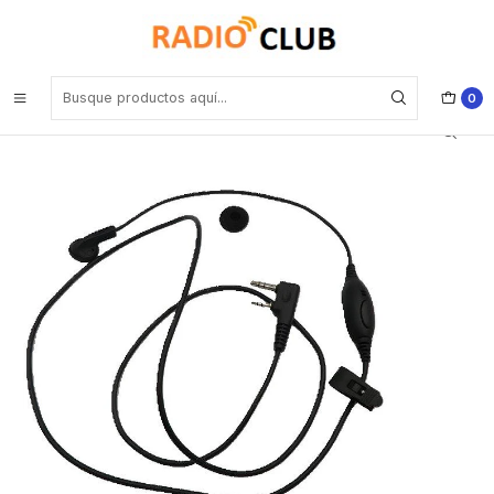
Inicio
Audífonos
Generico E1326-K2 Audifono de 1 cable de 1160mm con conector
para Kenwood Wouxun WLN Wings INRICO Precio con iva incluido
0