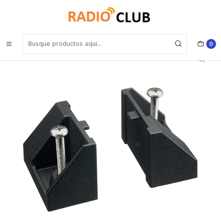
Inicio
Accesorios equipos Marinos Standard Horizon
Standard Horizon MMB-84 Flush Mounting Bracket para GX-
1400/GPS GX-2410GPS GX-6000 VLH-3000 Precio con iva incluido
0