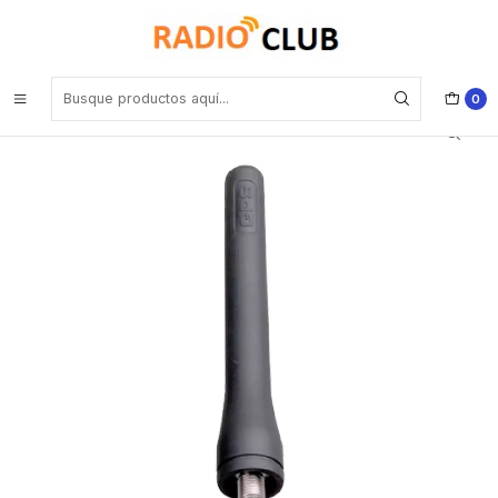
Inicio
Antena UHF
Hytera AN0873H02 UHF 806- 941MHz/1575MHz Antena SMA
connector, 9cm, with hytera logo(RoHS) Precio con iva incluido
0