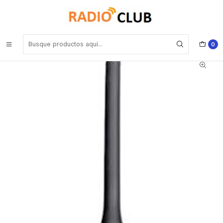
Inicio
Antena VHF
Hytera AN0167H08 VHF 160- 174MHz/1575MHz Antena con
conector hembra SMA, 12cm, sin logo para BD506 HP5 HP6 Precio
con iva incluido
0