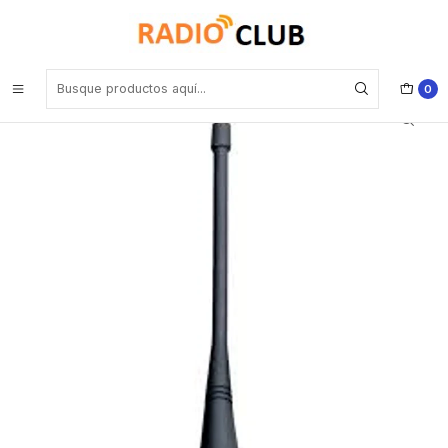
Inicio
Antena UHF
Hytera AN0415H08 UHF 400-430MHz Antena Thick-short antenna
with SMA connector para TC-508 Precio con iva incluido
0