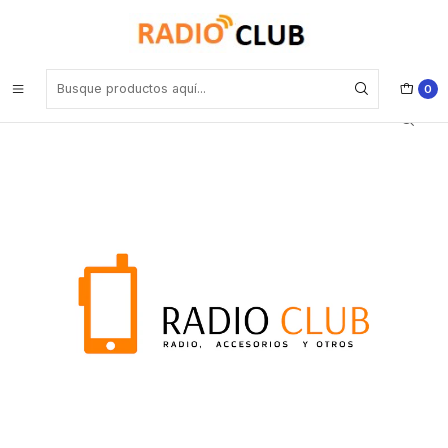
Inicio
Antena UHF
Hytera AN0433H02 UHF 422-445MHz Antena para HYT TC-320
Thick-short with R connector Precio con iva incluido
0