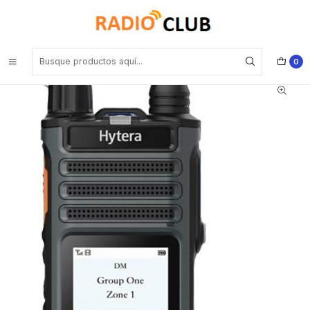
Inicio
Radios Digitales Hytera de Dos Vías
Hytera BP566 Bluetooth UHF2 450-527 MHz 256CH DMR Análogo
4W Radio Digital DMR y Analogico con pantalla, robusto cancelacion
de ruido y excelente cobertura Precio con iva incluido
0